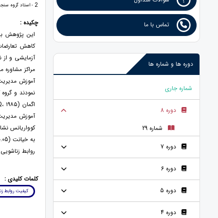
2
- استاد گروه سنجش 
چکیده :
تماس با ما
این پژوهش با
آزمایشی و از ن
دوره ها و شماره ها
شماره جاری
نمودند و گروه 
دوره 8
آموزش مدیریت ه
کوواریانس نشا
شماره 29
دوره 7
روابط زناشویی م
دوره 6
کلمات کلیدی :
دوره 5
کیفیت روابط زن
دوره 4