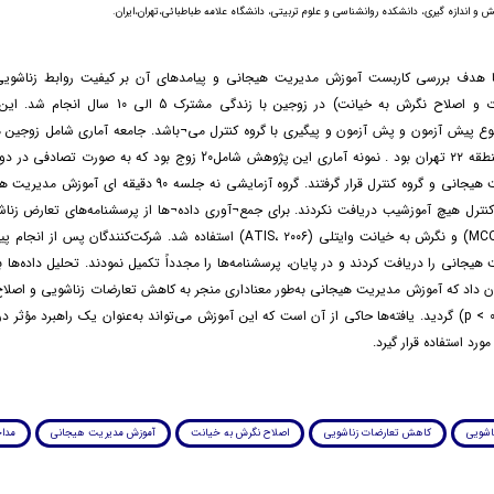
و اندازه گیری، دانشکده روانشناسی و علوم تربیتی، دانشگاه علامه طباطبائی،تهران،ایران.
 هدف بررسی کاربست آموزش مدیریت هیجانی و پیامدهای آن بر کیفیت روابط زناشویی
کاهش تعارضات و اصلاح نگرش به خیانت) در زوجین با زندگی مشتر
وع پیش آزمون و پش آزمون و پیگیری با گروه کنترل می¬باشد. جامعه آماری شامل زوجین مر
مراکز مشاوره منطقه ۲۲ تهران بود . نمونه آماری این پژوهش شامل20 زوج بود که به 
آموزش مدیریت هیجانی و گروه کنترل قرار گرفتند. گروه آزمایشی نه جلسه 90 
کنترل هیچ آموزشیب دریافت نکردند. برای جمع¬آوری داده¬ها از پرسشنامه‌های تعارض زنا
اگمان (MCQ، ۱۹۸۵) و نگرش به خیانت وایتلی (ATIS، ۲۰۰۶) استفاده شد. شرکت‌کنندگان پس
یجانی را دریافت کردند و در پایان، پرسشنامه‌ها را مجدداً تکمیل نمودند. تحلیل داده‌ها ب
ن داد که آموزش مدیریت هیجانی به‌طور معناداری منجر به کاهش تعارضات زناشویی و اصل
به خیانت (p < 0.05) گردید. یافته‌ها حاکی از آن است که این آموزش می‌تواند به‌عنوان یک راهبرد مؤثر
ورد استفاده قرار گیرد.
اشویی
کاهش تعارضات زناشویی
اصلاح نگرش به خیانت
آموزش مدیریت هیجانی
مداخ