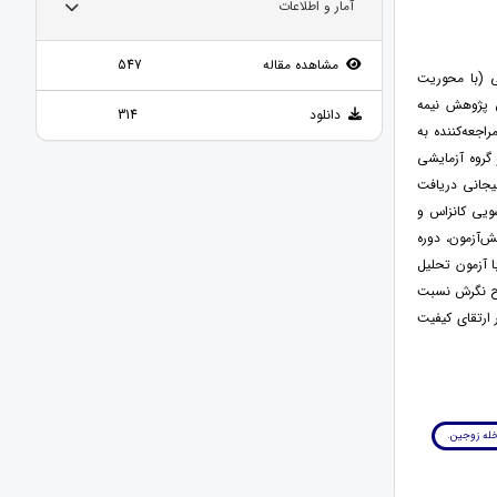
آمار و اطلاعات
مشاهده مقاله
547
 (با محوریت
ک 5 الی 10 سال انجام شد. این پژوهش نیمه
دانلود
314
اجعه‌کننده به
صورت تصادفی در دو گروه آزمایشی
دقیقه ای آموزش مدیریت هیجانی دریافت
شویی کانزاس و
 از انجام پیش‌آزمون، دوره
ا آزمون تحلیل
اح نگرش نسبت
 در ارتقای کیفیت
له زوجین.