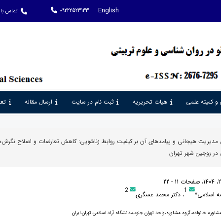
English
09222523133
تماس با 
 و کمیته علمی
هیات تحریریه
ثبت نام در سایت
ارسال مقاله
تعر
مدیریت هیجانی و پیامدهای آن بر کیفیت روابط زناشویی: کاهش تعارضات و اصلاح نگرش‌ه
در زوجین شهر تهران
2
1
ه اسلامی*
، دکتر محمد عسگری
اوره خانواده،گروه مشاوره،واحد تهران جنوب،دانشگاه آزاد اسلامی،تهران،ایران