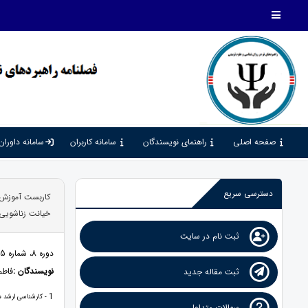
صفحه اصلی
راهنمای نویسندگان
سامانه کاربران
سامانه داوران
دسترسی سریع
کاربست آموزش 
خیانت زناشویی 
ثبت نام در سایت
دوره 8، شماره 25، 1404، صفحات 11 - 22
نویسندگان :
فاطم
ثبت مقاله جدید
1
- کارشناسی ارشد مش
سوالات متداول