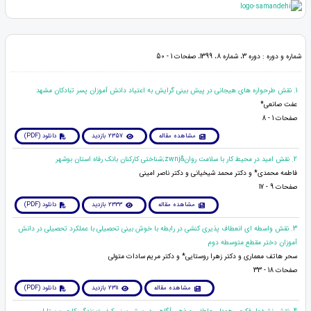
شماره و دوره : دوره 3، شماره 8، 1399، صفحات 1 - 50
1. نقش طرحواره های هیجانی در پیش بینی گرایش به اعتیاد دانش آموزان پسر تبادکان مشهد
عفت صانعی*
صفحات 1 - 8
مشاهده مقاله
2357 بازدید
دانلود (PDF)
2. نقش امید در محیط کار با سلامت روان&zwnj;شناختی کارکنان بانک رفاه استان بوشهر
فاطمه محمدی* و دکتر محمد شیخیانی و دکتر ناصر امینی
صفحات 9 - 17
مشاهده مقاله
2333 بازدید
دانلود (PDF)
3. نقش واسطه ای انعطاف پذیری کنشی در رابطه با خوش بینی تحصیلی با عملکرد تحصیلی در دانش
آموزان دختر مقطع متوسطه دوم
سحر هاتف معماری و دکتر زهرا روستایی* و دکتر مریم سادات متولی
صفحات 18 - 33
مشاهده مقاله
2311 بازدید
دانلود (PDF)