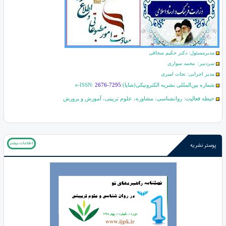
مدیرمسئول: دکتر حکیم سحاقی
سردبیر: محمد سواری
مدیر اجرایی: نجات امیری
شماره بین‌المللی نشریه الکترونیکی(شاپا):
2676-7295
e-ISSN:
حیطه فعالیت: روانشناسی، مشاوره، علوم تربیتی، آموزش و پرورش
اطلاعات بیشتر
پوستر نشریه