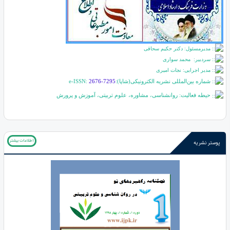
مدیرمسئول: دکتر حکیم سحاقی
سردبیر: محمد سواری
مدیر اجرایی: نجات امیری
شماره بین‌المللی نشریه الکترونیکی(شاپا):
2676-7295
e-ISSN:
حیطه فعالیت: روانشناسی، مشاوره، علوم تربیتی، آموزش و پرورش
اطلاعات بیشتر
پوستر نشریه