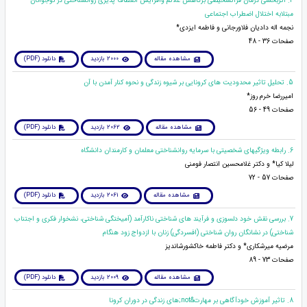
4. اثربخشی درمان فراتشخیصی برکاهش علائم وافزایش انعطاف پذیری روانشناختی در نوجوانان
مبتلابه اختلال اضطراب اجتماعی
نجمه اله دادیان فلاورجانی و فاطمه ایزدی*
صفحات 36 - 48
مشاهده مقاله
2000 بازدید
دانلود (PDF)
5. تحلیل تاثیر محدودیت های کرونایی بر شیوه زندگی و نحوه کنار آمدن با آن
امیررضا خرم روز*
صفحات 49 - 56
مشاهده مقاله
2062 بازدید
دانلود (PDF)
6. رابطه ویژگیهای شخصیتی با سرمایه روانشناختی معلمان و کارمندان دانشگاه
لیلا کیا* و دکتر غلامحسین انتصار فومنی
صفحات 57 - 72
مشاهده مقاله
2061 بازدید
دانلود (PDF)
7. بررسی نقش خود دلسوزی و فرآیند های شناختی ناکارآمد (آمیختگی شناختی، نشخوار فکری و اجتناب
شناختی) در نشانگان روان شناختی (افسردگی) زنان با ازدواج زود هنگام
مرضیه میرشکاری* و دکتر فاطمه خاکشورشاندیز
صفحات 73 - 89
مشاهده مقاله
2009 بازدید
دانلود (PDF)
8. تاثیر آموزش خودآگاهی بر مهارت&not;های زندگی در دوران کرونا