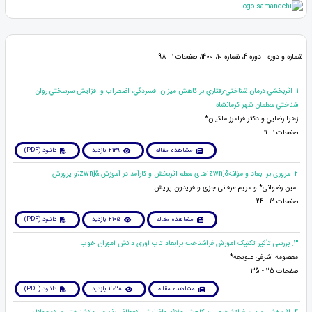
شماره و دوره : دوره 4، شماره 10، 1400، صفحات 1 - 98
1. اثربخشي درمان شناختي-رفتاري بر كاهش ميزان افسردگي، اضطراب و افزايش سرسختي روان
شناختي معلمان شهر كرمانشاه
زهرا رضايي و دکتر فرامرز ملكيان*
صفحات 1 - 11
مشاهده مقاله
2139 بازدید
دانلود (PDF)
2. مروری بر ابعاد و مؤلفه&zwnj;های معلم اثربخش و کارآمد در آموزش &zwnj;و پرورش
امین رضوانی* و مریم عرفانی جزی و فریدون پریش
صفحات 12 - 24
مشاهده مقاله
2105 بازدید
دانلود (PDF)
3. بررسی تأثیر تکنیک آموزش فراشناخت برابعاد تاب آوری دانش آموزان خوب
معصومه اشرفی علویجه*
صفحات 25 - 35
مشاهده مقاله
2028 بازدید
دانلود (PDF)