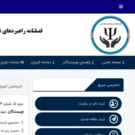
صفحه اصلی
راهنمای نویسندگان
سامانه کاربران
سامانه داوران
دسترسی سریع
اثربخشی آموزش 
ثبت نام در سایت
دوره 5، شماره 14، 1401، صفحات 297 - 310
نویسندگان :
مهدی
ثبت مقاله جدید
1
- دانشجوی کارشناس
2
- دانشیار پایه 18، دانشگاه آزاد اسلامی واحد تهران غرب ، تهران
سوالات متداول