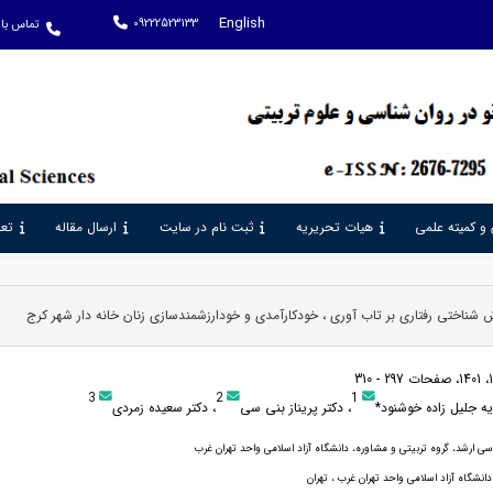
English
09222523133
تماس با 
 و کمیته علمی
هیات تحریریه
ثبت نام در سایت
ارسال مقاله
تعر
شناختی رفتاری بر تاب آوری ، خودکارآمدی و خودارزشمندسازی زنان خانه دار شهر کرج
3
2
1
ه جلیل زاده خوشنود*
، دکتر پریناز بنی سی
، دکتر سعیده زمردی
ی ارشد، گروه تربیتی و مشاوره، دانشگاه آزاد اسلامی واحد تهران غرب