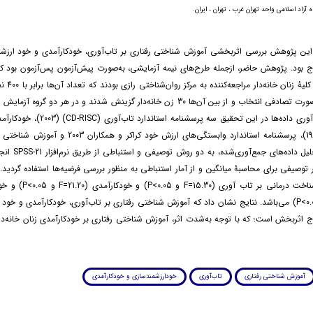
 آزاد اسلامی واحد تهران غرب ، تهران ، ایران.
این پژوهش بررسی اثربخشی آموزش شناختی رفتاری بر تاب‌آوری، خودکارآمدی و خود ارزشم
رج بود. پژوهش حاضر، ازجمله طرح‌های نیمه آزمایشی، به‌صورت پیش‌آزمون پس‌آزمون بود ک
پژوهش حاضر، کلی
حجم نمونه به‌صورت تصادفی انتخاب و از بین آن‌ها 30 زن خانه‌دار گزینش شدند و در هر دو گ
گردید، ابزار گردآوری داده‌ها در این تحقیق سه پرسش
و همکاران (1982)، پرسشنامه استاندارد وابستگی‌های ارزش خود کراک
شد. تجزیه‌وتحلیل داده‌ه
 توصیفی برای محاسبۀ میانگین و از آمار استنباطی به منظور بررسی فرضیه‌ها استفاده گردید. 
تأثیر آموزش شناخت درمانی بر تاب 
(F=12.45 و P<0.05) می‌باشد. نتایج نشان داد که آموزش شناختی رفتاری بر تاب‌آوری، خودکارآمدی و خو
رج اثربخش است؛ که با توجه به‌شدت اثر، آموزش شناختی رفتاری بر خودکارآمدی زنان خانه‌دار
آموزش شناختی رفتاری
تاب‌آوری
خودارزشمندسازی و خودکارآمدی