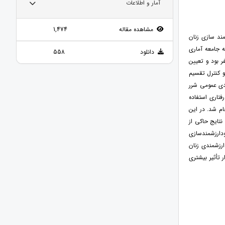
آمار و اطلاعات
مشاهده مقاله
1,474
ند سازی زنان
ه جامعه آماری
دانلود
558
ۀ زنان خانه‌دار مراجعه‌کننده به مرکز روان‌شناختی رازی بودند که تعداد آن‌ها برابر با 400 نفر بود و تعیین
روه آزمایش و کنترل تقسیم
نامه استاندارد تاب‌آوری (CD-RISC) (2003)، خودکارآمدی عمومی شرر
ر و همکاران 2003 و آموزش شناختی رفتاری استفاده
ای جمع‌آوری‌شده، به دو روش توصیفی و استنباطی از طریق نرم‌افزار SPSS-21 انجام شد. در این
نتایج حاکی از
آوری (F=15.30 و P<0.05) و خودکارآمدی (F=21.20 و P<0.05) و خودارزشمندسازی
د ارزشمندی زنان
 تأثیر بیشتری