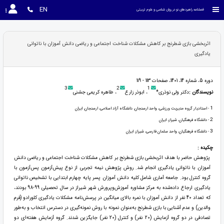
EN
فصلنامه راهبردهای نو در روان شناسی و علوم تربیتی
اثربخشی بازی شطرنج بر کاهش مشکلات شناخت اجتماعی و ریاضی دانش آموزان با ناتوانی
یادگیری
دوره 5، شماره 14، 1401، صفحات 113 - 119
3
2
1
نویسندگان :
دکتر ولی نوذری*
، ابوذر زارع
، طاهره کریمی جشنی
1
- استادیار گروه مدیریت ورزشی، واحد ارسنجان، دانشگاه آزاد اسلامی، ارسنجان، ایران
2
- دانشگاه فرهنگیان، شیراز، ایران
3
- دانشگاه فرهنگيان، واحد سلمان فارسی، شيراز، ايران
چکیده :
پژوهش حاضر با هدف اثربخشی بازی شطرنج بر کاهش مشکلات شناخت اجتماعی و ریاضی دانش
آموزان با ناتوانی یادگیری انجام شد. روش پژوهش نیمه تجربی از نوع پیش‌آزمون پس‌آزمون با
گروه کنترل بود. جامعه آماری شامل کلیه دانش آموزان پسر پایه چهارم ابتدایی با تشخیص ناتوانی
یادگیری ارجاع داده‌شده به مرکز مشاوره آموزش‌وپرورش شهر شیراز در سال تحصیلی 99-98 بودند،
که تعداد 40 نفر از دانش آموزان با نمره بالای میانگین در پرسش‌نامه مشکلات یادگیری کلورادو (فرم
والدین) و عدم آشنایی با بازی شطرنج به‌عنوان نمونه با روش نمونه‌گیری در دسترس انتخاب و به‌طور
تصادفی در دو گروه آزمایش (20 نفر) و کنترل (20 نفر) جایگزین شدند. گروه آزمایش هفته‌ای دو