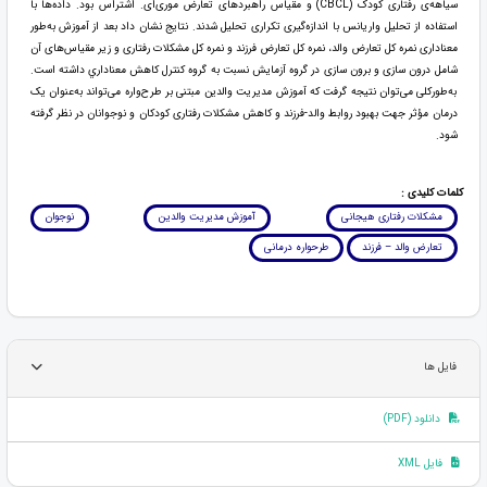
سیاهه‌ی رفتاری کودک (CBCL) و مقیاس راهبردهای تعارض موری‌ای. اشتراس بود. داده‌ها با
استفاده از تحلیل واریانس با اندازه‌گیری تکراری تحلیل شدند. نتایج نشان داد بعد از آموزش به‌طور
معناداری نمره کل تعارض والد، نمره کل تعارض فرزند و نمره کل مشکلات رفتاری و زﯾﺮ ﻣﻘﯿﺎسﻫﺎی آن
شامل درون سازی و برون سازی در ﮔﺮوه آزﻣﺎﯾﺶ ﻧﺴﺒﺖ ﺑﻪ ﮔﺮوه ﮐﻨﺘﺮل ﮐﺎﻫﺶ ﻣﻌﻨﺎداري داﺷﺘﻪ اﺳﺖ.
به‌طورکلی می‌توان نتیجه گرفت که آموزش مدیریت والدین مبتنی بر طرح‌واره می‌تواند به‌عنوان یک
درمان مؤثر جهت بهبود روابط والد-فرزند و کاهش مشکلات رفتاری کودکان و نوجوانان در نظر گرفته
شود.
کلمات کلیدی :
مشکلات رفتاری هیجانی
آموزش مدیریت والدین
نوجوان
تعارض والد – فرزند
طرحواره درمانی
فایل ها
دانلود (PDF)
فایل XML