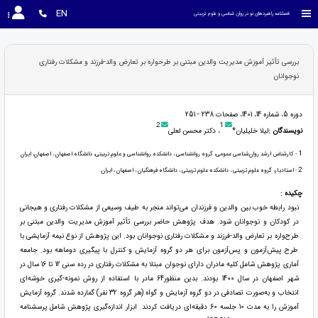
EN
فصلنامه راهبردهای نو در روان شناسی و علوم تربیتی
بررسی تأثیر آموزش مدیریت والدین مبتنی بر طرحواره بر تعارض والد-فرزند و مشکلات رفتاری
نوجوانان
دوره 5، شماره 14، 1401، صفحات 238 - 251
2
1
نویسندگان :
لیلا خلیلیان*
، دکتر محسن لعلی
1
- کارشناس ارشد روان‌شناسی عمومی، گروه روانشناسی ، دانشکده روانشناسی و علوم تربیتی، دانشگاه اصفهان ، اصفهان، ایران
2
- استادیار، گروه علوم تربیتی ، دانشکده علوم تربیتی ، دانشگاه فرهنگیان ، اصفهان ، ایران.
چکیده :
نبود رابطه خوب بین والدین و فرزندان می‌تواند منجر به طیف وسیعی از مشکلات رفتاری و هیجانی
در کودکان و نوجوانان شود. هدف پژوهش حاضر بررسی تأثیر آموزش مدیریت والدین مبتنی بر
طرح‌واره بر تعارض والد-فرزند و مشکلات رفتاری نوجوانان بود. این پژوهش از نوع نیمه آزمایشی با
طرح پیش‌آزمون و پس‌آزمون برای هر دو گروه آزمایش و کنترل با پیگیری دوماهه بود. جامعه
آماری پژوهش شامل کلیه مادران دارای نوجوان مبتلا به مشکلات رفتاری در رده سنی 12 تا 16 سال در
شهر اصفهان در سال 1400 بودند. بدین منظور64 مادر با استفاده از روش نمونه-گیری خوشه‌ای
انتخاب و به‌صورت تصادفی در دو گروه آزمایش و گواه (هر گروه 32 نفر) گمارده شدند. گروه آزمایش
آموزش را به مدت 10 جلسه 60 دقیقه‌ای دریافت کردند. ابزار اندازه‌گیری پژوهش شامل پرسشنامه