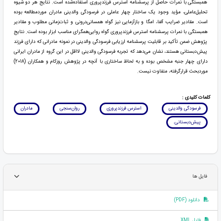
همبستگی با نمرات حاصل از پرسشنامه استرس فرزندپروری استفاده‌شده است. نتایج هر دو شیوه
تحلیل‌عاملی، مؤید وجود یک ساختار چهار عاملی در فرسودگی والدینی مادران موردمطالعه بوده
است. مقادیر ضرایب آلفا، امگا و بازآزمایی نیز گواه همسانی‌درونی و ثبات‌زمانی مطلوب و مقادیر
همبستگی با نمرات پرسشنامه استرس فرزندپروری گواه روایی‌همگرای مناسب ابزار بوده است. نتایج
پژوهش ضمن تأکید بر قابلیت پرسشنامه ارزیابی فرسودگی والدینی در نمونه مادرانی که دارای فرزند
پیش‌دبستانی هستند، نشان می‌دهد که تجربه فرسودگی والدینی لااقل در این گروه از مادران ایرانی
دارای چهار جنبه مشخص بوده و به لحاظ ساختاری با آنچه در پژوهش‌ روزکام و همکاران (2018)
موردبحث قرارگرفته، متفاوت نیست.
کلمات کلیدی :
فرسودگی والدینی
استرس فرزندپروری
روان‌سنجی
مادران
پیش‌دبستانی.
فایل ها
دانلود (PDF)
فایل XML