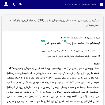
EN
فصلنامه راهبردهای نو در روان شناسی و علوم تربیتی
ویژگی‌های روان‌سنجی پرسشنامه ارزیابی فرسودگی والدینی (PBA) در مادران ایرانی دارای کودک
پیش‌دبستانی
دوره 5، شماره 14، 1401، صفحات 282 - 296
2
1
نویسندگان :
دکتر مرضیه صادق زاده*
، دکتر مسلم عباسی
1
- استادیار روان‌شناسی تربیتی، دانشگاه سلمان فارسی کازرون، کازرون، ایران
2
- استادیار روان‌شناسی، دانشگاه سلمان فارسی کازرون، کازرون، ایران
چکیده :
هدف پژوهش حاضر بررسی ویژگی‌های روان‌سنجی پرسشنامه ارزیابی فرسودگی والدینی (PBA) در
نمونه مادران دارای فرزند پیش‌دبستانی بوده است. جامعه آماری این مطالعه توصیفی-مقطعی، شامل
کلیه مادران شهر کازرون بوده که در سال تحصیلی 1400-99 دارای لااقل یک فرزند 5 تا 7 ساله بوده‌اند.
نمونه پژوهش نیز شامل 884 مادر از این جامعه بوده که علاوه بر پاسخگویی به لینک آنلاین
پرسشنامه‌ها، از ملاک‌های ورود موردنظر پژوهش نیز برخوردار بوده‌اند. ابزارهای پژوهش نیز شامل
پرسشنامه ارزیابی فرسودگی والدینی (روزکام و همکاران، 2018) و فرم‌کوتاه شاخص استرس
فرزندپروری (آبیدین، 1995) بوده است. در این مطالعه از روش‌های تحلیل‌عاملی اکتشافی،
تحلیل‌عاملی‌تاییدی، محاسبه ضرایب آلفای کرونباخ، امگای مک‌دونالد، ضریب بازآزمایی و همچنین