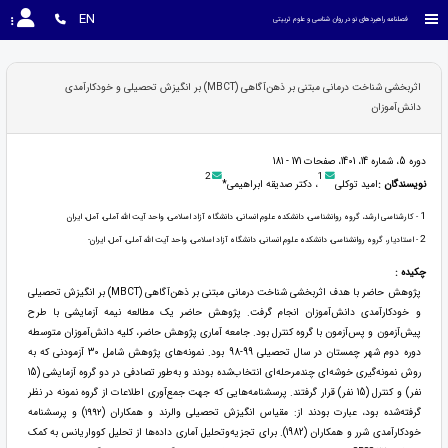
EN
فصلنامه راهبردهای نو در روان شناسی و علوم تربیتی
اثربخشی شناخت درمانی مبتنی بر ذهن‌آگاهی (MBCT) بر انگیزش تحصیلی و خودکارآمدی
دانش‌آموزان
دوره 5، شماره 14، 1401، صفحات 171 - 181
2
1
نویسندگان :
امید توکلی
، دکتر صدیقه ابراهیمی*
1
- کارشناسی ارشد، گروه روانشناسی، دانشکده علوم انسانی، دانشگاه آزاد اسلامی، واحد آیت الله آملی، آمل، ایران
2
- استادیار، گروه روانشناسی، دانشکده علوم انسانی، دانشگاه آزاد اسلامی، واحد آیت الله آملی، آمل، ایران-
چکیده :
پژوهش حاضر با هدف اثربخشی شناخت درمانی مبتنی بر ذهن‌آگاهی (MBCT) بر انگیزش تحصیلی
و خودکارآمدی دانش‌آموزان انجام گرفت. پژوهش حاضر یک مطالعه نیمه آزمایشی با طرح
پیش‌آزمون و پس‌آزمون با گروه کنترل بود. جامعه آماری پژوهش حاضر، کلیه دانش‌آموزان متوسطه
دوره دوم شهر چمستان در سال تحصیلی 99-98 بود. نمونه‌های پژوهش شامل 30 آزمودنی که به
روش نمونه‌گیری خوشه‌ای چندمرحله‌ای انتخاب‌شده بودند و به‌طور تصادفی در دو گروه آزمایشی (15
نفر) و کنترل (15 نفر) قرار گرفتند. پرسشنامه‌هایی که جهت جمع‌آوری اطلاعات از گروه نمونه در نظر
گرفته‌شده بود، عبارت بودند از: مقیاس انگیزش تحصیلی والرند و همکاران (۱۹۹۲) و پرسشنامه
خودکارآمدی شرر و همکاران (1982). برای تجزیه‌وتحلیل آماری داده‌ها از تحلیل کوواریانس به کمک