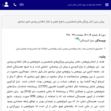
EN
فصلنامه راهبردهای نو در روان شناسی و علوم تربیتی
پیش بینی تاثیر ویژگی های شخصیتی بر شوخ طبعی و تفکر انتقادی زوجین شهر نیشابور
دوره 5، شماره 14، 1401، صفحات 311 - 318
1
نویسندگان :
سارا آذربادگان*
1
- دانشجوی کارشناسی ارشد، رشته روانشناسی عمومی، گروه روانشناسی، دانشگاه آزاد اسلامی،واحد نیشابور، ایران
چکیده :
هدف از انجام پژوهش حاضر پیش‌بینی ویژگی‌های شخصیتی بر شوخ‌طبعی و تفکر انتقادی زوجین
بود. اين پژوهش از نوع كاربردي و روش آن پيمايشي- تحليلي است و به شيوه همبستگي انجام
شد. جامعه آماري اين پژوهش را زوج‌های جوان نیشابور تشــكيل داده‌اند. نمونه‌گیری به‌صورت در
دسترس از بين زوج‌های مراجعه‌کننده به مراكز مشاوره در سطح شهر نیشابور كه حداقل 2 سال از
ازدواج آن‌ها گذشته بود و داوطلب شركت در اين پژوهش بودند؛ انتخاب شدند. ابزار گردآوری
پژوهش شامل پرسشنامه تفکر انتقادی کالیفرنیا فاسیون (CCTST)، پرسشنامه استاندارد سبک‌های
شوخ‌طبعی مارتین و همکاران 1988 و پرسشنامۀ 5 عاملی شخصیت نئو (1985) بود. برای تحلیل
اطلاعات از آزمون همبستگی استفاده شد که با استفاده از نرم‌افزار SPSS صورت پذیرفت. نتایج
ضریب همبستگی نشان داد که بین شوخ‌طبعی و باوجدان بودن و توافق رابطه معناداری وجود
ندارد؛ این در حالی است که یافته‌های فوق حاکی از آن است که شوخ‌طبعی با برون‌گرایی و