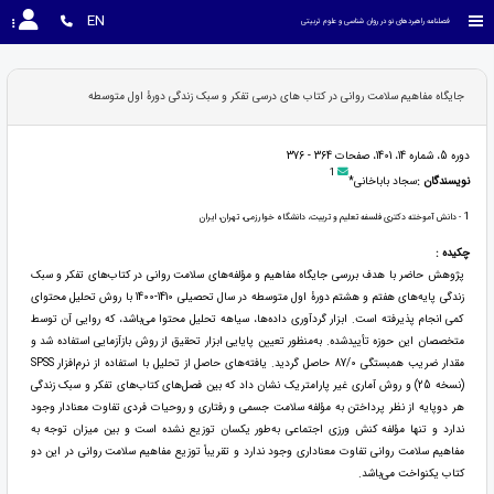
EN
فصلنامه راهبردهای نو در روان شناسی و علوم تربیتی
جایگاه مفاهیم سلامت روانی در کتاب های درسی تفکر و سبک زندگی دورۀ اول متوسطه
دوره 5، شماره 14، 1401، صفحات 364 - 376
1
نویسندگان :
سجاد باباخانی*
1
- دانش آموخته دکتری فلسفه تعلیم و تربیت، دانشگاه خوارزمی، تهران، ایران
چکیده :
پژوهش حاضر با هدف بررسی جایگاه مفاهیم و مؤلفه‌های سلامت روانی در کتاب‌های تفکر و سبک
زندگی پایه‌های هفتم و هشتم دورۀ اول متوسطه در سال تحصیلی 1410-1400 با روش تحلیل محتوای
کمی انجام پذیرفته است. ابزار گردآوری داده‌ها، سیاهه تحلیل محتوا می‌باشد، که روایی آن توسط
متخصصان این حوزه تأییدشده. به‌منظور تعیین پایایی ابزار تحقیق از روش بازآزمایی استفاده شد و
مقدار ضریب همبستگی 87/0 حاصل گردید. یافته‌های حاصل از تحلیل با استفاده از نرم‌افزار SPSS
(نسخه 25) و روش آماری غیر پارامتریک نشان داد که بین فصل‌های کتاب‌های تفکر و سبک زندگی
هر دوپایه از نظر پرداختن به مؤلفه سلامت جسمی و رفتاری و روحیات فردی تفاوت معنادار وجود
ندارد و تنها مؤلفه کنش ورزی اجتماعی به‌طور یکسان توزیع نشده است و بین میزان توجه به
مفاهیم سلامت روانی تفاوت معناداری وجود ندارد و تقریباً توزیع مفاهیم سلامت روانی در این دو
کتاب یکنواخت می‌باشد.