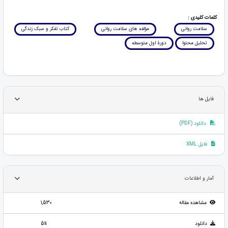
کلمات کلیدی :
سلامت روانی
مؤلفه های سلامت روانی
کتاب تفکر و سبک زندگی
تحلیل محتوا
دورۀ اول متوسطه
فایل ها
دانلود (PDF)
فایل XML
آمار و اطلاعات
مشاهده مقاله
1,530
دانلود
511