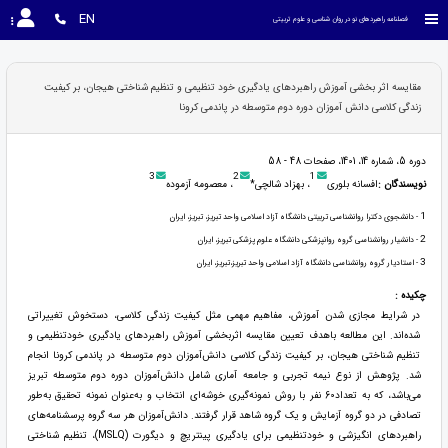
EN
فصلنامه راهبردهای نو در روان شناسی و علوم تربیتی
مقایسه اثر بخشی آموزش راهبردهای یادگیری خود تنظیمی و تنظیم شناختی هیجان، بر کیفیت
زندگی کلاسی دانش آموزان دوره دوم متوسطه در پاندمی کرونا
دوره 5، شماره 14، 1401، صفحات 48 - 58
3
2
1
نویسندگان :
افسانه بلوری
، بهزاد شالچی*
، معصومه آزموده
1
- دانشجوی دکترا روانشناسی تربیتی دانشگاه آزاد اسلامی واحد تبریز، تبریز، ایران
2
- دانشیار روانشناسی گروه روانپزشکی دانشگاه علوم پزشکی تبریز، ایران
3
- استادیار گروه روانشناسی دانشگاه آزاد اسلامی واحد تبریز،تبریز، ایران
چکیده :
در شرایط مجازی شدن آموزش، مفاهیم مهمی مثل کیفیت زندگی کلاسی، دستخوش تغییراتی
شده‌اند. این مطالعه باهدف تعیین مقایسه اثربخشی آموزش راهبردهای یادگیری خودتنظیمی و
تنظیم شناختی هیجان، بر کیفیت زندگی کلاسی دانش‌آموزان دوم متوسطه در پاندمی کرونا انجام
شد. پژوهش از نوع نیمه تجربی و جامعه آماری شامل دانش‌آموزان دوره دوم متوسطه تبریز
می‌باشد، که به تعداد60 نفر با روش نمونه‌گیری خوشه‌ای انتخاب و به‌عنوان نمونه تحقیق به‌طور
تصادفی در دو گروه آزمایش و یک گروه شاهد قرار گرفتند. دانش‌آموزان هر سه گروه پرسشنامه‌های
راهبردهای انگیزشی و خودتنظیمی برای یادگیری پینتریچ و دیگورت (MSLQ)، تنظیم شناختی