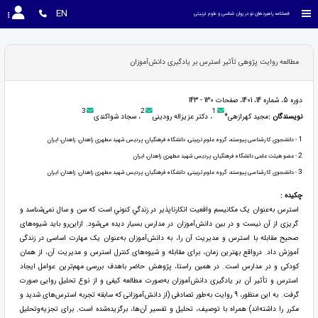
EN
فصلنامه راهبردهای نو در روان شناسی و علوم تربیتی
مطالعه روایت پژوهی تأثیر استرس بر یادگیری دانش‌آموزان
دوره 5، شماره 14، 1401، صفحات 130 - 143
3
2
1
نویسندگان :
مجید کهرازهی*
، دکتر عزیزاله رودینی
، سجاد شواکندی
1
- دانشجوی کارشناسی پیوسته، گروه علوم تربیتی، دانشگاه فرهنگیان، پردیس شهید مطهری زاهدان، زاهدان، ایران
2
- عضو هیئت علمی دانشگاه فرهنگیان، پردیس شهید مطهری زاهدان، ایران
3
- دانشجوی کارشناسی پیوسته، گروه علوم تربیتی، دانشگاه فرهنگیان، پردیس شهید مطهری زاهدان، زاهدان، ایران
چکیده :
استرس به‌عنوان يک مکانیسم واقعيت انکارناپذير در زندگي كنوني است که سن و سال نمی‌شناسد و
گریزی از آن نیست و در بین دانش‌آموزان در مدارس بسیار دیده می‌شود. ازاین‌رو باید شیوه‌های
صحیح مقابله با استرس و مدیریت آن را، به دانش‌آموزان به‌عنوان یک مهارت اساسی در زندگی
آموزش داد. درواقع بهترین زمان، برای مقابله و شیوه‌های کنترل استرس و مدیریت آن، از همان
کودکی و در مدارس است. در همین راستا، پژوهش حاضر باهدف بررسی مهم‌ترین عوامل ایجاد
استرس و تأثیر آن بر یادگیری دانش‌آموزان به‌صورت مطالعه کیفی و از نوع تحلیل روایی صورت
گرفت. به این منظور، 9 روایت به‌طور تصادفی (از دانش‌آموزانی که سابقه تجربه استرس‌های شدید و
مکرر را داشته‌اند) همراه با توصیف، تحلیل و تفسیر آن‌ها، برگزیده‌شده است. برای تجزیه‌وتحلیل