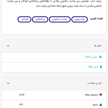
وجود ندارد. همچنین بین رضایت زناشویی والدین با مؤلفه‌های پرخاشگری کودکان و بین رضایت
زناشویی والدین با سبک فرزند پروری هیچ رابطه معناداری وجود ندارد.
کلمات کلیدی :
فرزندپروری
رضایت زناشویی
پرخاشگری
کودکان.
فایل ها
دانلود (PDF)
فایل XML
آمار و اطلاعات
مشاهده مقاله
1,887
دانلود
627