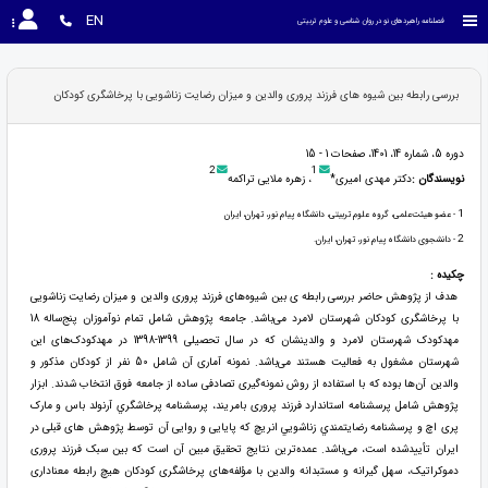
EN
فصلنامه راهبردهای نو در روان شناسی و علوم تربیتی
بررسی رابطه بین شیوه های فرزند پروری والدین و میزان رضایت زناشویی با پرخاشگری کودکان
دوره 5، شماره 14، 1401، صفحات 1 - 15
2
1
نویسندگان :
دکتر مهدی امیری*
، زهره ملایی تراکمه
1
- عضو هیئت‌علمی، گروه علوم تربیتی، دانشگاه پیام نور، تهران، ایران
2
- دانشجوی دانشگاه پیام نور، تهران، ایران.
چکیده :
هدف از پژوهش حاضر بررسی رابطه ی بین شیوه‌های فرزند پروری والدین و میزان رضایت زناشویی
با پرخاشگری کودکان شهرستان لامرد می‌باشد. جامعه پژوهش شامل تمام نوآموزان پنج‌ساله 18
مهدکودک شهرستان لامرد و والدینشان‌ که در سال تحصیلی 1399-1398 در مهدکودک‌های این
شهرستان مشغول به فعالیت هستند می‌باشد. نمونه آماری آن شامل 50 نفر از کودکان مذکور و
والدین آن‌ها بوده که با استفاده از روش نمونه‌گیری تصادفی ساده از جامعه فوق انتخاب شدند. ابزار
پژوهش شامل پرسشنامه استاندارد فرزند پروری بامریند، پرسشنامه پرخاشگري آرنولد باس و مارک
پری اچ و پرسشنامه رضايتمندي زناشويي انريچ که پایایی و روایی آن توسط پژوهش های قبلی در
ایران تأییدشده است، می‌باشد. عمده‌ترین نتایج تحقیق مبین آن است که بین سبک فرزند پروری
دموکراتیک، سهل گیرانه و مستبدانه والدین با مؤلفه‌های پرخاشگری کودکان هیچ رابطه معناداری